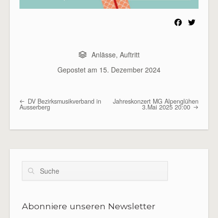
F
T
a
w
c
i
e
t
Anlässe
,
Auftritt
b
t
Gepostet am
15. Dezember 2024
o
e
o
r
k
DV Bezirksmusikverband in
Jahreskonzert MG Alpenglühen
Beitragsübersicht
Ausserberg
3.Mai 2025 20:00
Suche
Abonniere unseren Newsletter