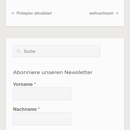
o
r
k
Probeplan aktualisiert
weihnachtszeit
Beitragsübersicht
Suche
Abonniere unseren Newsletter
Vorname
*
Nachname
*