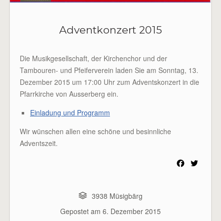
Adventkonzert 2015
Die Musikgesellschaft, der Kirchenchor und der
Tambouren- und Pfeiferverein laden Sie am Sonntag, 13.
Dezember 2015 um 17:00 Uhr zum Adventskonzert in die
Pfarrkirche von Ausserberg ein.
Einladung und Programm
Wir wünschen allen eine schöne und besinnliche
Adventszeit.
F
T
a
w
c
i
e
t
3938 Müsigbärg
b
t
Gepostet am
6. Dezember 2015
o
e