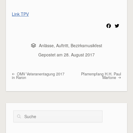
Link TPV
F
T
a
w
c
i
e
t
Anlässe
,
Auftritt
,
Bezirksmusikfest
b
t
Gepostet am
28. August 2017
o
e
o
r
k
OMV Veteranentagung 2017
Pfarrempfang H.H. Paul
Beitragsübersicht
in Raron
Martone
Suche