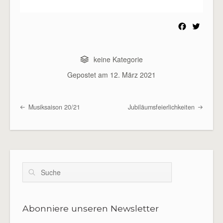
F
T
a
w
c
i
e
t
keine Kategorie
b
t
Gepostet am
12. März 2021
o
e
o
r
k
Musiksaison 20/21
Jubiläumsfeierlichkeiten
Beitragsübersicht
Suche
Abonniere unseren Newsletter