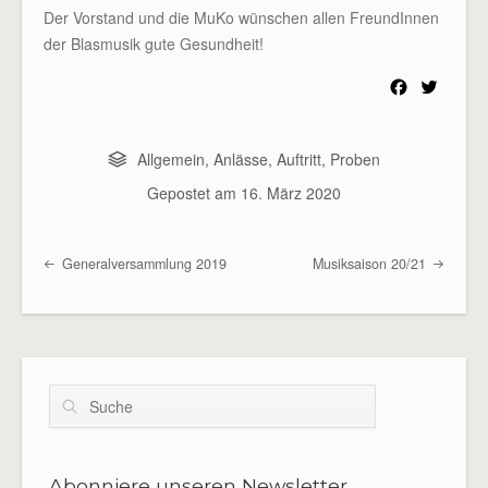
Der Vorstand und die MuKo wünschen allen FreundInnen
der Blasmusik gute Gesundheit!
F
T
a
w
c
i
e
t
Allgemein
,
Anlässe
,
Auftritt
,
Proben
b
t
Gepostet am
16. März 2020
o
e
o
r
k
Generalversammlung 2019
Musiksaison 20/21
Beitragsübersicht
Suche
Abonniere unseren Newsletter