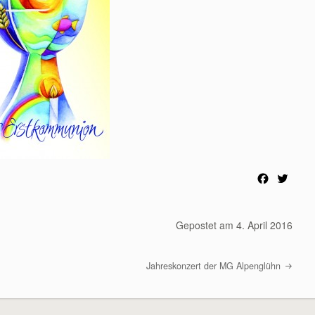
F
T
a
w
c
i
e
t
Gepostet am
4. April 2016
b
t
o
e
o
r
Jahreskonzert der MG Alpenglühn
k